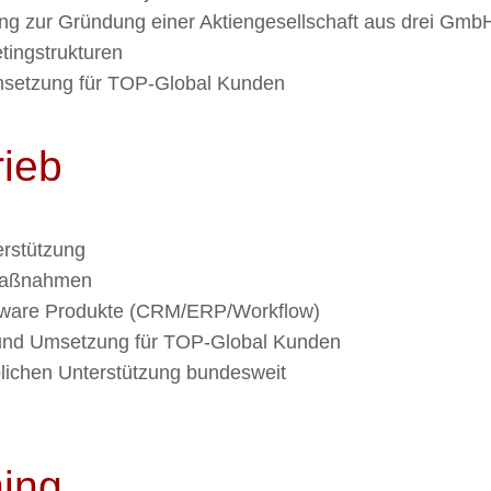
ng zur Gründung einer Aktiengesellschaft aus drei Gmb
tingstrukturen
setzung für
TOP
-Global Kunden
rieb
erstützung
smaßnahmen
ware Produkte (
CRM
/ERP/Workflow)
und Umsetzung für
TOP
-Global Kunden
blichen Unterstützung bundesweit
hing